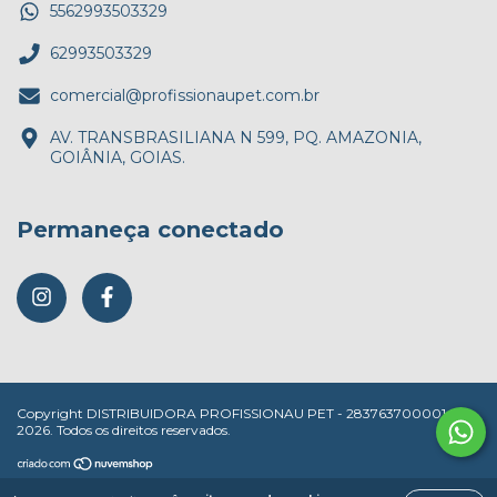
5562993503329
62993503329
comercial@profissionaupet.com.br
AV. TRANSBRASILIANA N 599, PQ. AMAZONIA,
GOIÂNIA, GOIAS.
Permaneça conectado
Copyright DISTRIBUIDORA PROFISSIONAU PET - 28376370000147 -
2026. Todos os direitos reservados.